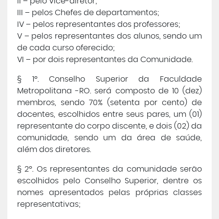
II – pelo Vice-diretor;
Central de Atendimento
III – pelos Chefes de departamentos;
IV – pelos representantes dos professores;
V – pelos representantes dos alunos, sendo um
Cursos de
Graduação
de cada curso oferecido;
VI – por dois representantes da Comunidade.
Cursos de
Pós e Extensão
§ 1º. Conselho Superior da Faculdade
Metropolitana -RO. será composto de 10 (dez)
Cursos de
EAD
membros, sendo 70% (setenta por cento) de
docentes, escolhidos entre seus pares, um (01)
Clínicas de Atendimento
representante do corpo discente, e dois (02) da
comunidade, sendo um da área de saúde,
além dos diretores.
Bolsas e Benefícios
§ 2º. Os representantes da comunidade serão
escolhidos pelo Conselho Superior, dentre os
nomes apresentados pelas próprias classes
representativas;