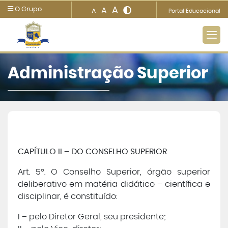
A
O Grupo
A
A
Portal Educacional
Administração Superior
Metropolitana
Ensino
Informações e Serviços
CAPÍTULO II – DO CONSELHO SUPERIOR
Art. 5º. O Conselho Superior, órgão superior
Biblioteca
deliberativo em matéria didático – científica e
disciplinar, é constituído:
Imprensa
I – pelo Diretor Geral, seu presidente;