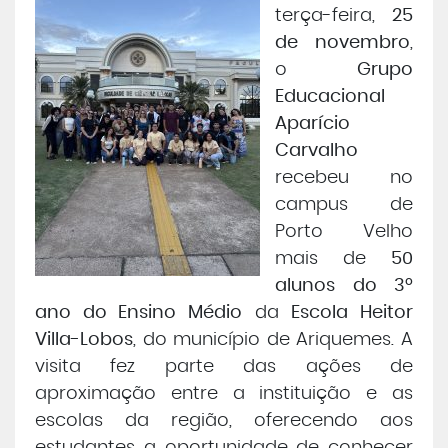
terça-feira,
25
Central de Atendimento
de novembro
,
o
Grupo
Cursos de
Graduação
Educacional
Aparício
Cursos de
Pós e Extensão
Carvalho
recebeu no
Cursos de
EAD
campus de
Porto Velho
Clínicas de Atendimento
mais de
50
alunos do 3º
ano do Ensino Médio
da
Escola Heitor
Bolsas e Benefícios
Villa-Lobos
, do município de Ariquemes. A
visita fez parte das ações de
aproximação entre a instituição e as
escolas da região, oferecendo aos