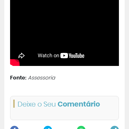
Central de Atendimento
Cursos de
Graduação
Cursos de
Pós e Extensão
Cursos de
EAD
Clínicas de Atendimento
Fonte:
Assessoria
Bolsas e Benefícios
Deixe o Seu
Comentário