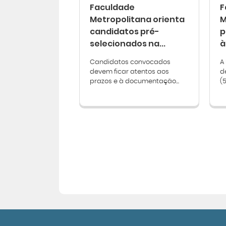
Faculdade
F
Metropolitana orienta
M
candidatos pré-
p
selecionados na...
à.
Candidatos convocados
A
devem ficar atentos aos
d
prazos e à documentação...
(