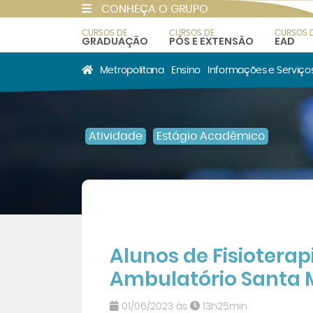
CONHEÇA O GRUPO
CURSOS DE
CURSOS DE
CURSOS 
GRADUAÇÃO
PÓS E EXTENSÃO
EAD
Metropolitana
Ensino
Informações e Serviço
Atividade
Estágio Acadêmico
Alunos de Fisiotera
Ambulatório Santa 
01/06/2023 às
13h25min