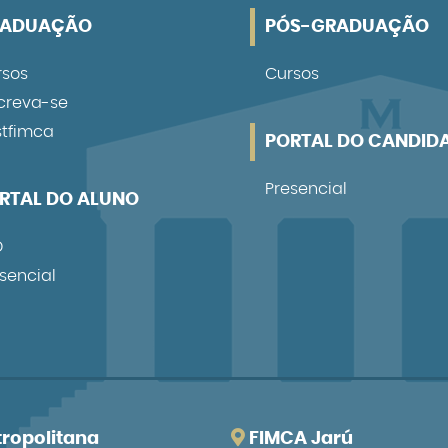
RADUAÇÃO
PÓS-GRADUAÇÃO
rsos
Cursos
creva-se
stfimca
PORTAL DO CANDID
Presencial
RTAL DO ALUNO
D
sencial
ropolitana
FIMCA Jarú