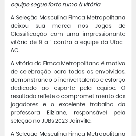
equipe segue forte rumo à vitória
Central de Atendimento
A Seleção Masculina Fimca Metropolitana
Cursos de
Graduação
deixou sua marca nos Jogos de
Classificação com uma impressionante
Cursos de
vitória de 9 a 1 contra a equipe da Ufac-
Pós e Extensão
AC.
Cursos de
EAD
A vitória da Fimca Metropolitana é motivo
de celebração para todos os envolvidos,
Clínicas de Atendimento
demonstrando o incrível talento e esforço
dedicado ao esporte pela equipe. O
Bolsas e Benefícios
resultado reflete o comprometimento dos
jogadores e o excelente trabalho da
professora Eliziane, responsável pela
seleção no JUBs 2023 Joinville.
A Seleção Masculina Fimca Metropolitana