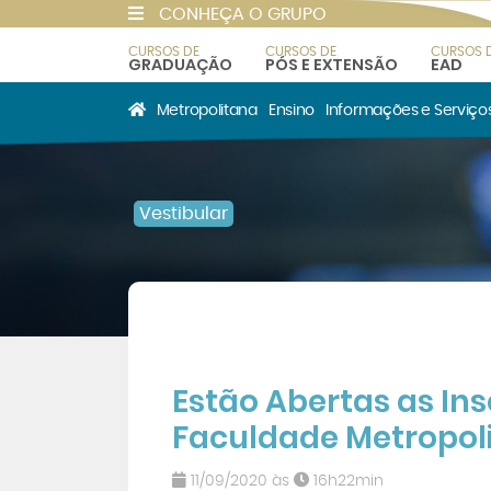
CONHEÇA O GRUPO
CURSOS DE
CURSOS DE
CURSOS 
GRADUAÇÃO
PÓS E EXTENSÃO
EAD
Metropolitana
Ensino
Informações e Serviço
Vestibular
Estão Abertas as Ins
Faculdade Metropol
11/09/2020 às
16h22min