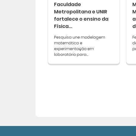
Faculdade
M
Metropolitana e UNIR
M
fortalece o ensino da
a
Física...
d
Pesquisa une modelagem
F
matemática e
d
experimentação em
p
laboratório para...