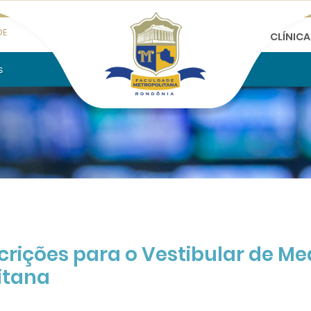
DE
CLÍNIC
s
crições para o Vestibular de Me
itana