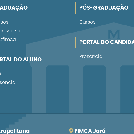
RADUAÇÃO
PÓS-GRADUAÇÃO
rsos
Cursos
creva-se
stfimca
PORTAL DO CANDID
Presencial
RTAL DO ALUNO
D
sencial
ropolitana
FIMCA Jarú